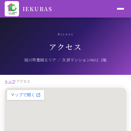
IEKURAS
Access
アクセス
旭川市豊岡エリア ／ 久世マンションNO2. 1階
トップ
›
アクセス