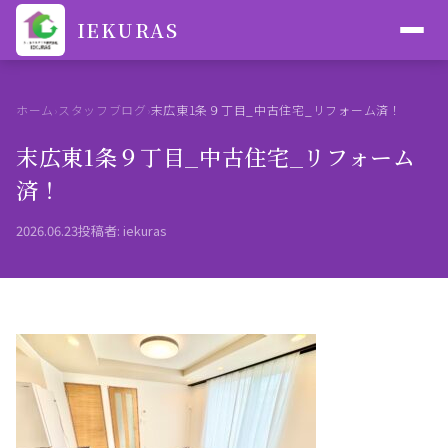
IEKURAS
ホーム
スタッフブログ
末広東1条９丁目_中古住宅_リフォーム済！
›
›
末広東1条９丁目_中古住宅_リフォーム
済！
2026.06.23
投稿者: iekuras