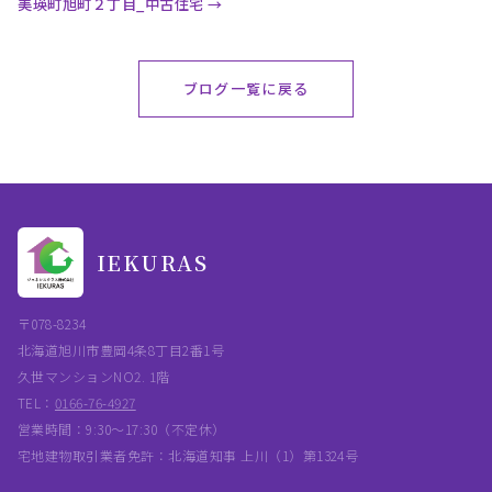
美瑛町旭町２丁目_中古住宅 →
ブログ一覧に戻る
IEKURAS
〒078-8234
北海道旭川市豊岡4条8丁目2番1号
久世マンションNO2. 1階
TEL：
0166-76-4927
営業時間：9:30〜17:30（不定休）
宅地建物取引業者免許：北海道知事 上川（1）第1324号